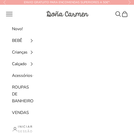
Saltar para o conteúdo
ENVIO GRATUITO PARA ENCOMENDAS SUPERIORES A 50€*.
Anterior
Seg
Doña Carmen
Menu
Pesquisar
Cesto
Novo!
BEBÊ
Crianças
Calçado
Acessórios
ROUPAS
DE
BANHEIRO
VENDAS
INICIAR
SESSÃO