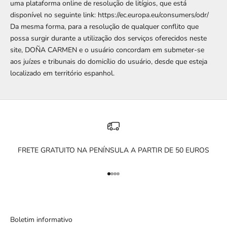
uma plataforma online de resolução de litígios, que está
disponível no seguinte link:
https://ec.europa.eu/consumers/odr/
Da mesma forma, para a resolução de qualquer conflito que
possa surgir durante a utilização dos serviços oferecidos neste
site, DOÑA CARMEN e o usuário concordam em submeter-se
aos juízes e tribunais do domicílio do usuário, desde que esteja
localizado em território espanhol.
FRETE GRATUITO NA PENÍNSULA A PARTIR DE 50 EUROS
Ir para o artigo 1
Ir para o artigo 2
Ir para o artigo 3
Ir para o artigo 4
Boletim informativo