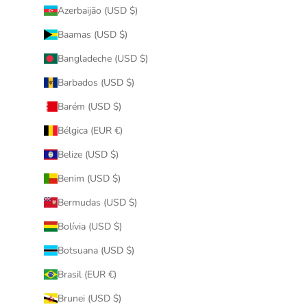
Azerbaijão (USD $)
Baamas (USD $)
Bangladeche (USD $)
Barbados (USD $)
Barém (USD $)
Bélgica (EUR €)
Belize (USD $)
Benim (USD $)
Bermudas (USD $)
Bolívia (USD $)
Botsuana (USD $)
Brasil (EUR €)
Brunei (USD $)