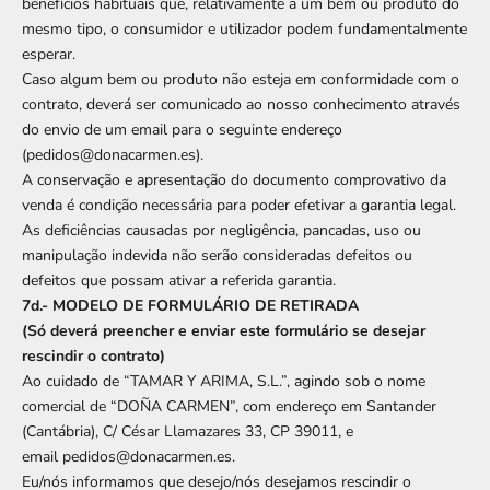
benefícios habituais que, relativamente a um bem ou produto do
mesmo tipo, o consumidor e utilizador podem fundamentalmente
esperar.
Caso algum bem ou produto não esteja em conformidade com o
contrato, deverá ser comunicado ao nosso conhecimento através
do envio de um email para o seguinte endereço
(
pedidos@donacarmen.es
).
A conservação e apresentação do documento comprovativo da
venda é condição necessária para poder efetivar a garantia legal.
As deficiências causadas por negligência, pancadas, uso ou
manipulação indevida não serão consideradas defeitos ou
defeitos que possam ativar a referida garantia.
7d.- MODELO DE FORMULÁRIO DE RETIRADA
(Só deverá preencher e enviar este formulário se desejar
rescindir o contrato)
Ao cuidado de “TAMAR Y ARIMA, S.L.”, agindo sob o nome
comercial de “DOÑA CARMEN”, com endereço em Santander
(Cantábria), C/ César Llamazares 33, CP 39011, e
email
pedidos@donacarmen.es
.
Eu/nós informamos que desejo/nós desejamos rescindir o