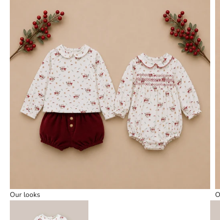
Our looks
O