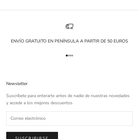
ENVÍO GRATUITO EN PENÍNSULA A PARTIR DE 50 EUROS
Ir al artículo 1
Ir al artículo 2
Ir al artículo 3
Ir al artículo 4
Newsletter
Suscríbete para enterarte antes de nadie de nuestras novedades
y accede a los mejores descuentos
SUSCRIBIRSE