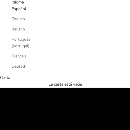
Idioma
Español
English
Italiano
Português
(portugal)
Français
Deutsch
Cesta
DESCUBRIR
La cesta está vacía