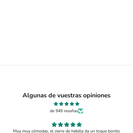
Carmen, una empresa familiar que comenzó siendo una pequeña
tienda con
ganas de traer cosas nuevas y poco a poco a base de trabajo y
constancia
ha conseguido hacerse un pequeño hueco en el sector de la
moda de bebé.
SABER MÁS
Algunas de vuestras opiniones
de 949 reseñas
Muy muy cómodas, el cierre de hebilla da un toque bonito