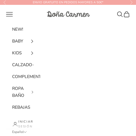
Ir al contenido
ENVIO GRATUITO EN PEDIDOS MAYORES A 50€*
Anterior
Sig
Doña Carmen
Menú
Buscar
Cesta
NEW!
BABY
KIDS
CALZADO
COMPLEMENTOS
ROPA
BAÑO
REBAJAS
INICIAR
SESIÓN
Español