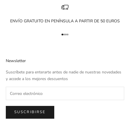
ENVÍO GRATUITO EN PENÍNSULA A PARTIR DE 50 EUROS
Ir al artículo 1
Ir al artículo 2
Ir al artículo 3
Ir al artículo 4
Newsletter
Suscríbete para enterarte antes de nadie de nuestras novedades
y accede a los mejores descuentos
SUSCRIBIRSE