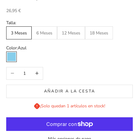
Precio de oferta
26,95 €
Talla:
3 Meses
6 Meses
12 Meses
18 Meses
Color:
Azul
Azul
Reducir cantidad
Aumentar cantidad
AÑADIR A LA CESTA
¡Solo quedan 1 artículos en stock!
Más opciones de pago