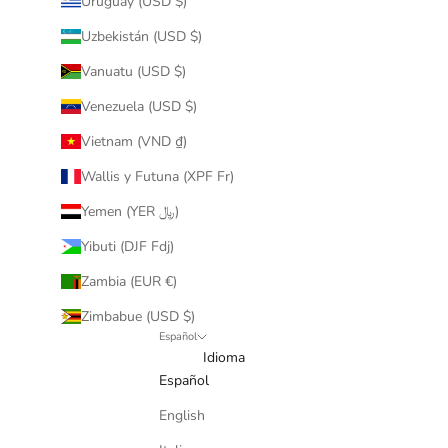
Uruguay (USD $)
Uzbekistán (USD $)
Vanuatu (USD $)
Venezuela (USD $)
Vietnam (VND ₫)
Wallis y Futuna (XPF Fr)
Yemen (YER ﷼)
Yibuti (DJF Fdj)
Zambia (EUR €)
Zimbabue (USD $)
Español
Idioma
Español
English