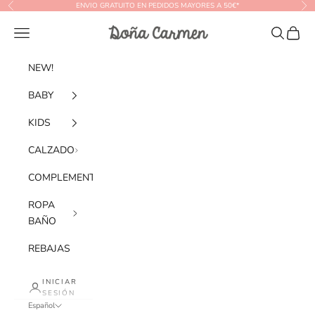
Ir al contenido
ENVIO GRATUITO EN PEDIDOS MAYORES A 50€*
Anterior
Sig
Doña Carmen
Menú
Buscar
Cesta
NEW!
BABY
KIDS
CALZADO
COMPLEMENTOS
ROPA
BAÑO
REBAJAS
INICIAR
SESIÓN
Español