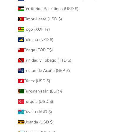
Territorios Palestinos (USD $)
Timor-Leste (USD $)
Togo (XOF Fr)
Tokelau (NZD $)
Tonga (TOP T$)
Trinidad y Tobago (TTD $)
Tristán de Acuña (GBP £)
Túnez (USD $)
Turkmenistán (EUR €)
Turquía (USD $)
Tuvalu (AUD $)
Uganda (USD $)